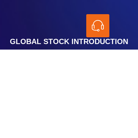
GLOBAL STOCK INTRODUCTION
股票产品介绍
AIMS荣鹰证券的股票产品通过差价合约（CFD）交易，成本更
低。CFD反映价格变化
无需实际持有股票或指数期货，且采用资金
倍数交易。与传统实物交易相比
CFD具有更多优势，盈亏由买卖价
格决定。