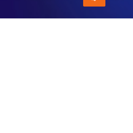
黄金基本面 2026.07.03 周五
昨日(07月02日)，黄金在非农数据的影响下，价格大幅
冲高，从4030冲高到4143，波幅超110美金，而收盘
[…]
昨日(07月02日)，黄金在非农数据的影响下，价格大幅
冲高，从4030冲高到4143，波幅超110美金，而收盘收
在4122美元附近。
数据面，昨日澳大利亚5月商品及服务贸易帐(亿澳元)，
公布值-30.18，小于前值17.91以及预期22，利空澳