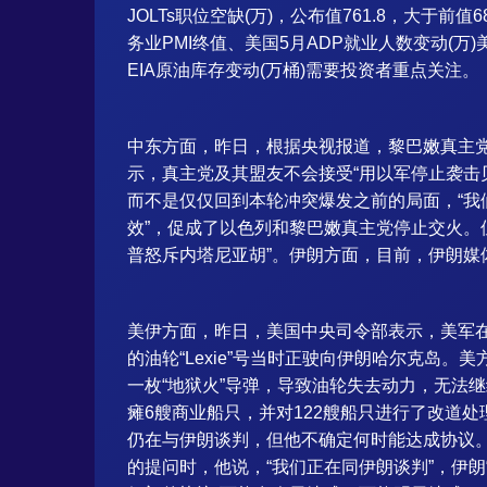
JOLTs职位空缺(万)，公布值761.8，大于前
务业PMI终值、美国5月ADP就业人数变动(万)
EIA原油库存变动(万桶)需要投资者重点关注。
中东方面，昨日，根据央视报道，黎巴嫩真主党
示，真主党及其盟友不会接受“用以军停止袭击
而不是仅仅回到本轮冲突爆发之前的局面，“我
效”，促成了以色列和黎巴嫩真主党停止交火。
普怒斥内塔尼亚胡”。伊朗方面，目前，伊朗
美伊方面，昨日，美国中央司令部表示，美军
的油轮“Lexie”号当时正驶向伊朗哈尔克岛
一枚“地狱火”导弹，导致油轮失去动力，无法
瘫6艘商业船只，并对122艘船只进行了改道
仍在与伊朗谈判，但他不确定何时能达成协议
的提问时，他说，“我们正在同伊朗谈判”，伊