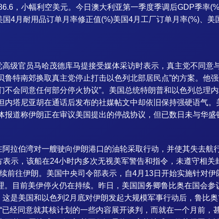
值686.6，小幅利空美元。今日澳大利亚第一季度季调后GDP季率(%)
美国4月耐用品订单月率修正值(%)美国4月工厂订单月率(%)、美国
高级官员马哈茂德库马提接受媒体采访时表示，真主党不同意与
贝鲁特南郊换取真主党停止打击以色列北部居民点”的方案。他
们不会同意任何部分停火协议”。美国总统特朗普和以色列总理内
但内塔尼亚胡在通话后发布的社媒帖文中却依旧保持强硬语气。美
媒体报道称伊朗正在审议美国提出的停战协议，但已数日未与华盛
在阿拉伯湾对一艘驶向伊朗港口的油轮采取行动，并使其失去航
。美方表示，该船在24小时内多次无视美军警告和指令，未遵守相
继续前往伊朗。美国中央司令部表示，自4月13日开始实施针对
处理。目前美伊停火仍在持续。昨日，美国国务卿鲁比奥在国会
。这是美国和以色列2月底对伊朗发起大规模军事行动后，鲁比
朗“已经同意就其核计划的一些内容展开谈判，而就在一个月前，