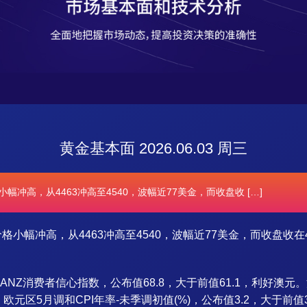
黄金基本面 2026.06.03 周三
幅冲高，从4463冲高至4540，波幅近77美金，而收盘收 […]
格小幅冲高，从4463冲高至4540，波幅近77美金，而收盘收在
NZ消费者信心指数，公布值68.8，大于前值61.1，利好澳元
元。欧元区5月调和CPI年率-未季调初值(%)，公布值3.2，大于