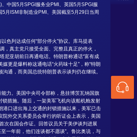
、中国5月SPGI服务业PMI、英国5月SPGI服
5月ISM非制造业PMI、美国截至5月29日当周
以色列达成任何“部分停火”协议。库马提表
强调，真主党只接受全面、完整且真正的停火，
塔尼亚胡前日再通电话。特朗普称通话“富有成
媒更是爆料称这通电话“火药味十足”，称“特朗
顿沟通，而美国总统特朗普表示谈判仍在继续。
行能力。美国中央司令部称，悬挂博茨瓦纳国旗
关封锁措施。随后，一架美军飞机向该船机舱发射
伊朗港口进出海上交通的封锁措施以来，美军已击
参议院外交关系委员会举行的听证会上表示，美国
奥首次在国会作证。回答议员关于美伊谈判进展
甚至一年前，他们连谈都不愿谈”。鲁比奥说，与