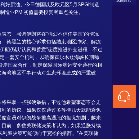
返回顶部
，利好原油。今日德国以及欧元区5月SPGI制造
GI制造业PMI初值需要投资者重点关注。
表态，强调伊朗将在“强烈不信任美国”的情况
换，德黑兰的核心诉求包括结束地区冲突、解冻
伊朗仍以“认真和善意”态度推进外交进程，不过
制定一套安全机制，以确保霍尔木兹海峡长期稳
沿岸国家合作，制定保障国际航运安全通行的相
在海湾地区军事行动对生态环境造成的严重破
方将采取一些强硬举措，不过他希望事态不会走
有利的协议。如果仅仅通过多等待几天就能避免
联储官员对伊朗战争推高通胀的担忧加剧，越来
。目前，多数美联储决策者认为，如果通胀持续
来利率决策可能倾向于宽松的措辞。”在美联储