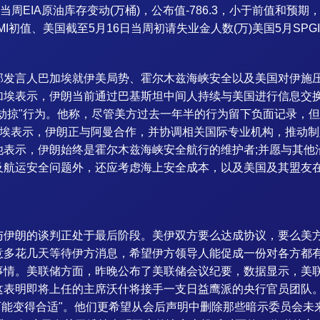
周EIA原油库存变动(万桶)，公布值-786.3，小于前值和预期
MI初值、美国截至5月16日当周初请失业金人数(万)美国5月SP
发言人巴加埃就伊美局势、霍尔木兹海峡安全以及美国对伊施压
加埃表示，伊朗当前通过巴基斯坦中间人持续与美国进行信息交
劫掠"行为。他称，尽管美方过去一年半的行为留下负面记录，但
加埃表示，伊朗正与阿曼合作，并协调相关国际专业机构，推动
他表示，伊朗始终是霍尔木兹海峡安全航行的维护者;并愿与其他
及航运安全问题外，还应考虑海上安全成本，以及美国及其盟友
与伊朗的谈判正处于最后阶段。美伊双方要么达成协议，要么美
意多花几天等待伊方消息，希望伊方领导人能促成一份对各方都
事情。美联储方面，昨晚公布了美联储会议纪要，数据显示，美
这表明即将上任的主席沃什将接手一支日益鹰派的央行官员团队
可能变得合适"。他们更希望从会后声明中删除那些暗示委员会未