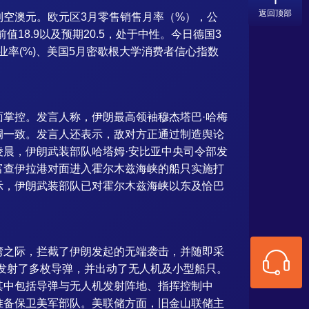
返回顶部
，利空澳元。欧元区3月零售销售月率（%），公
值18.9以及预期20.5，处于中性。今日德国3
率(%)、美国5月密歇根大学消费者信心指数
掌控。发言人称，伊朗最高领袖穆杰塔巴·哈梅
调一致。发言人还表示，敌对方正通过制造舆论
晨，伊朗武装部队哈塔姆·安比亚中央司令部发
富查伊拉港对面进入霍尔木兹海峡的船只实施打
示，伊朗武装部队已对霍尔木兹海峡以东及恰巴
。
湾之际，拦截了伊朗发起的无端袭击，并随即采
发射了多枚导弹，并出动了无人机及小型船只。
其中包括导弹与无人机发射阵地、指挥控制中
准备保卫美军部队。美联储方面，旧金山联储主