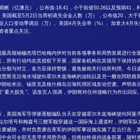
帐（亿澳元），公布值-18.41，小于前值50.26以及预期41
好欧元。美国截至5月2日当周初请失业金人数（万），公布值20，大于前
业人口变动季调后（万）、美国4月失业率（%）、加拿大4月失业
资者重点关注。
朗最高领袖穆杰塔巴哈梅内伊对当前各项事务和局势发展进行全面
态，所有行动均在其授权下开展，国家各机构在其领导下保持协
造分裂与对立，各方应保持警惕，避免被相关行动所利用。今日凌
朗贾斯克沿海水域驶向霍尔木兹海峡的油轮以及另一艘在阿联酋
伊朗哈米尔、锡里克及格什姆岛沿海民用区域发动空袭。声明表
“ 重大损失 ”。该发言人强调，伊朗将对任何侵略行为作出回应
示，美国海军导弹驱逐舰编队当天在穿越霍尔木兹海峡驶向阿曼
佩拉尔塔号和梅森号三艘军舰穿越这一国际海上通道时，伊朗军队
来袭威胁，并对负责袭击美军的伊朗军事设施实施了定点打击，
国中央司令部无意寻求局势升级，但将始终保持战备部署，随时