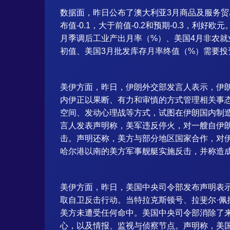
数据面，昨日公布了澳大利亚3月商品及服务贸易
布值-0.1，大于前值-0.2和预期-0.3，利
月季调后工业产出月率（%）、美国4月非农就
初值、美国3月批发库存月率终值（%）需要投
美伊方面，昨日，伊朗外交部发言人表示，伊
内伊正以果断、有力和审慎的方式管理相关事
空间、发动心理战等方式，试图在伊朗国内制
言人发表声明称，美军违反停火，对一艘自伊
击。声明还称，美方与部分地区国家合作，对
哈尔港以南的美方军事舰艇实施反击，并称造成
美伊方面，昨日，美国中央司令部发布声明表
取自卫反击行动。当特拉克斯顿号、拉斐尔·
美方未遭受任何命中。美国中央司令部消除了
心，以及情报、监视与侦察节点。声明称，美